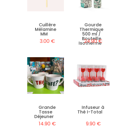
Cuillère
Gourde
Mélamine
Thermique
MM
500 ml /
Bouteille
3.00 €
24.90 €
Isotherme
Grande
Infuseur à
Tasse
Thé I-Total
Déjeuner
14.90 €
9.90 €