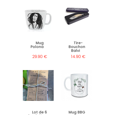
Mug
Tire-
Polona
Bouchon
Balvi
29.90 €
14.90 €
Lot de 6
Mug BBG