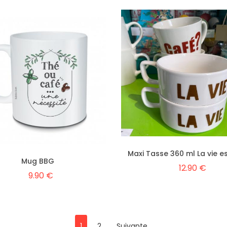
Maxi Tasse 360 ml La vie es
Mug BBG
12.90 €
9.90 €
1
2
Suivante