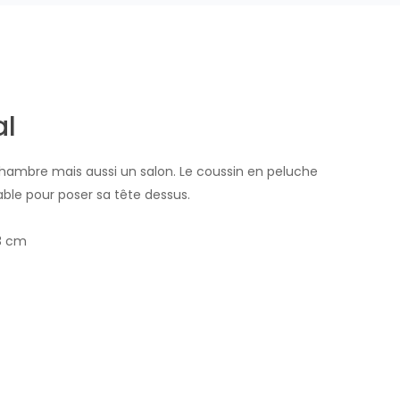
al
chambre mais aussi un salon. Le coussin en peluche
able pour poser sa tête dessus.
,3 cm